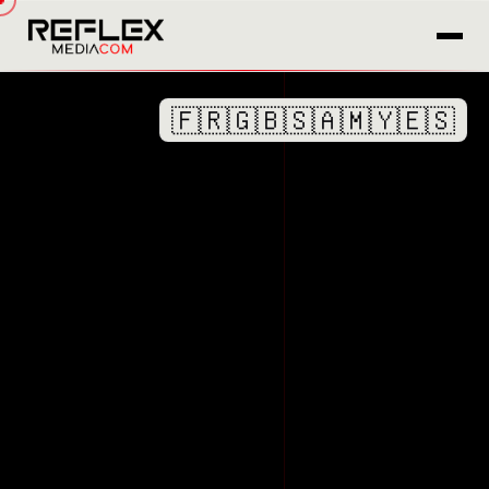
🇫🇷
🇬🇧
🇸🇦
🇲🇾
🇪🇸