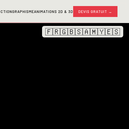
CTION
GRAPHISME
ANIMATIONS 2D & 3D
DEVIS GRATUIT →
🇫🇷
🇬🇧
🇸🇦
🇲🇾
🇪🇸