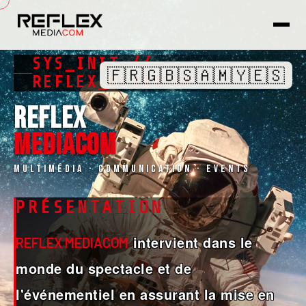
SYS_INIT //
🇫🇷
🇬🇧
🇸🇦
🇲🇾
🇪🇸
REFLEX_MEDIACOM
REFLEX
MEDIACOM
Multimédia · Communication · Events
PRÉSENTATION
intervient dans le
REFLEX MEDIACOM
monde du spectacle et de
l'événementiel en assurant la mise en