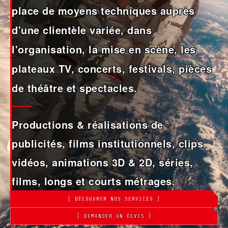
place de moyens techniques auprès
d'une clientèle variée, dans
l'organisation, la mise en scène, les
plateaux TV, concerts, festivals, pièces
de théâtre et spectacles.
Productions & réalisations de
publicités, films institutionnels, clips
vidéos, animations 3D & 2D, séries,
films, longs et courts métrages.
[ DÉCOUVRIR NOS SERVICES ]
[ DEMANDER UN DEVIS ]