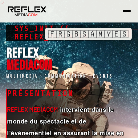
SYS_INIT //
🇫🇷
🇬🇧
🇸🇦
🇲🇾
🇪🇸
REFLEX_MEDIACOM
REFLEX
MEDIACOM
Multimédia · Communication · Events
PRÉSENTATION
intervient dans le
REFLEX MEDIACOM
monde du spectacle et de
l'événementiel en assurant la mise en