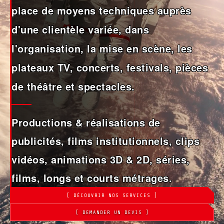
place de moyens techniques auprès
d'une clientèle variée, dans
l'organisation, la mise en scène, les
plateaux TV, concerts, festivals, pièces
de théâtre et spectacles.
Productions & réalisations de
publicités, films institutionnels, clips
vidéos, animations 3D & 2D, séries,
films, longs et courts métrages.
[ DÉCOUVRIR NOS SERVICES ]
[ DEMANDER UN DEVIS ]