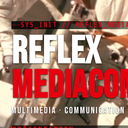
SYS_INIT // REFLEX_MEDI
REFLEX
MEDIACO
Multimédia · Communication 