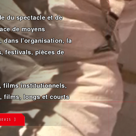
e du spectacle et de
place de moyens
 dans l'organisation, la
, festivals, pièces de
 films institutionnels,
, films, longs et courts
DEVIS ]