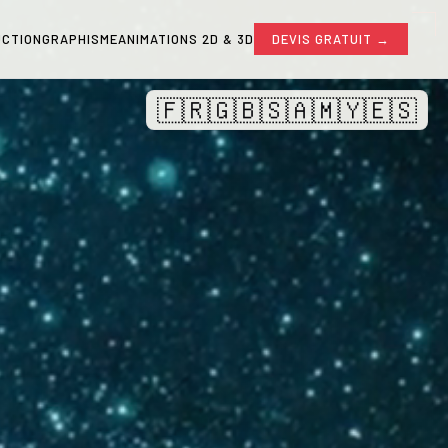
CTION
GRAPHISME
ANIMATIONS 2D & 3D
DEVIS GRATUIT →
🇫🇷
🇬🇧
🇸🇦
🇲🇾
🇪🇸