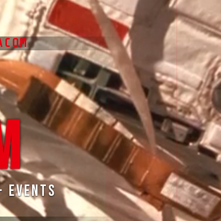
ACOM
█
M
· Events