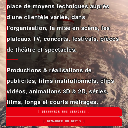
place de moyens techniques auprès
d'une clientèle variée, dans
l'organisation, la mise en scène, les
plateaux TV, concerts, festivals, pièces
de théâtre et spectacles.
Productions & réalisations de
publicités, films institutionnels, clips
vidéos, animations 3D & 2D, séries,
films, longs et courts métrages.
[ DÉCOUVRIR NOS SERVICES ]
[ DEMANDER UN DEVIS ]