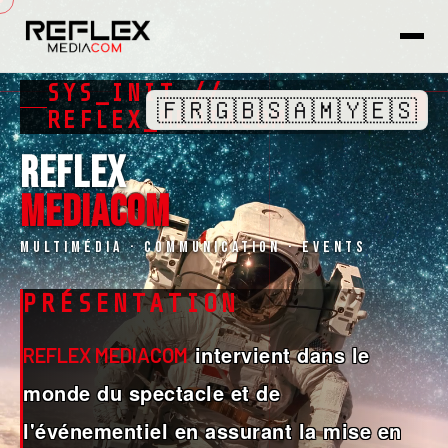
SYS_INIT //
🇫🇷
🇬🇧
🇸🇦
🇲🇾
🇪🇸
█
REFLEX_MEDIACOM
REFLEX
MEDIACOM
Multimédia · Communication · Events
PRÉSENTATION
intervient dans le
REFLEX MEDIACOM
monde du spectacle et de
l'événementiel en assurant la mise en