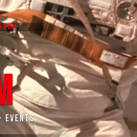
ACOM
M
· Events