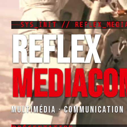
SYS_INIT // REFLEX_MEDI
REFLEX
MEDIACO
Multimédia · Communication 