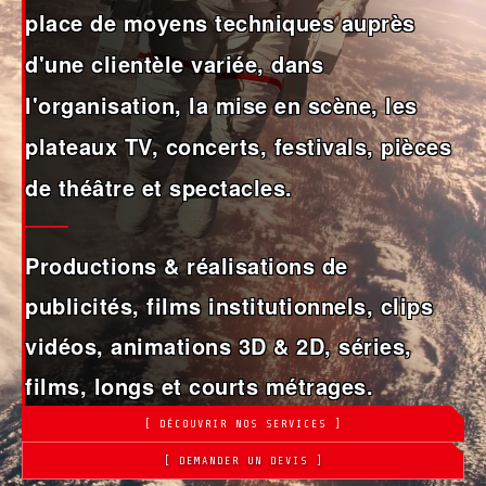
place de moyens techniques auprès
d'une clientèle variée, dans
l'organisation, la mise en scène, les
plateaux TV, concerts, festivals, pièces
de théâtre et spectacles.
Productions & réalisations de
publicités, films institutionnels, clips
vidéos, animations 3D & 2D, séries,
films, longs et courts métrages.
[ DÉCOUVRIR NOS SERVICES ]
[ DEMANDER UN DEVIS ]