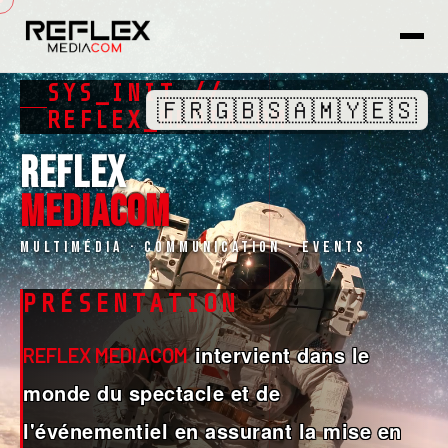
SYS_INIT //
🇫🇷
🇬🇧
🇸🇦
🇲🇾
🇪🇸
REFLEX_MEDIACOM
REFLEX
MEDIACOM
Multimédia · Communication · Events
PRÉSENTATION
intervient dans le
REFLEX MEDIACOM
monde du spectacle et de
l'événementiel en assurant la mise en