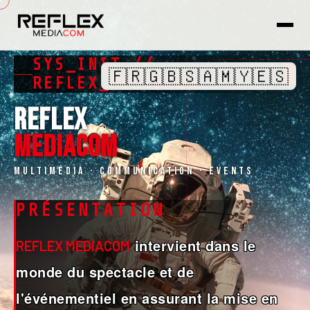
SYS_INIT //
🇫🇷
🇬🇧
🇸🇦
🇲🇾
🇪🇸
REFLEX_MEDIACOM
REFLEX
MEDIACOM
Multimédia · Communication · Events
PRÉSENTATION
intervient dans le
REFLEX MEDIACOM
monde du spectacle et de
l'événementiel en assurant la mise en