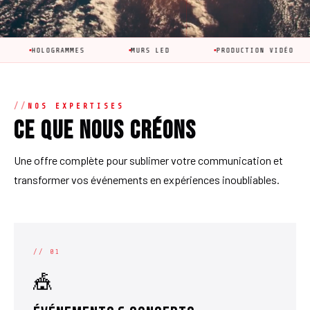
OGRAMMES
MURS LED
PRODUCTION VIDÉO
ANI
NOS EXPERTISES
Ce que nous créons
Une offre complète pour sublimer votre communication et
transformer vos événements en expériences inoubliables.
// 01
🎪