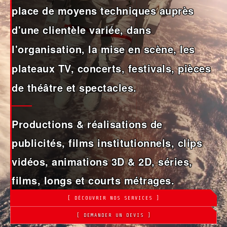
place de moyens techniques auprès
d'une clientèle variée, dans
l'organisation, la mise en scène, les
plateaux TV, concerts, festivals, pièces
de théâtre et spectacles.
Productions & réalisations de
publicités, films institutionnels, clips
vidéos, animations 3D & 2D, séries,
films, longs et courts métrages.
[ DÉCOUVRIR NOS SERVICES ]
[ DEMANDER UN DEVIS ]