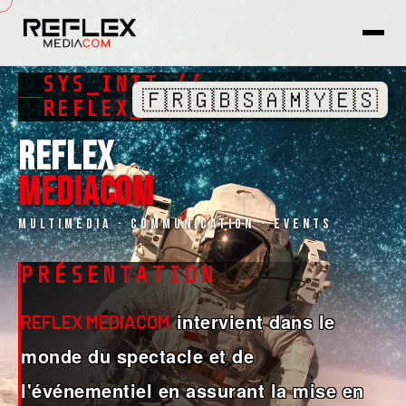
SYS_INIT //
🇫🇷
🇬🇧
🇸🇦
🇲🇾
🇪🇸
REFLEX_MEDIACOM
REFLEX
MEDIACOM
Multimédia · Communication · Events
PRÉSENTATION
intervient dans le
REFLEX MEDIACOM
monde du spectacle et de
l'événementiel en assurant la mise en