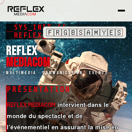
SYS_INIT //
🇫🇷
🇬🇧
🇸🇦
🇲🇾
🇪🇸
REFLEX_MEDIACOM
REFLEX
MEDIACOM
Multimédia · Communication · Events
PRÉSENTATION
intervient dans le
REFLEX MEDIACOM
monde du spectacle et de
l'événementiel en assurant la mise en