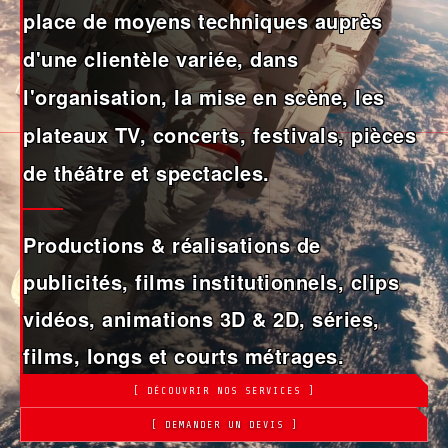
place de moyens techniques auprès
d'une clientèle variée, dans
l'organisation, la mise en scène, les
plateaux TV, concerts, festivals, pièces
de théâtre et spectacles.
Productions & réalisations de
publicités, films institutionnels, clips
vidéos, animations 3D & 2D, séries,
films, longs et courts métrages.
[ DÉCOUVRIR NOS SERVICES ]
[ DEMANDER UN DEVIS ]