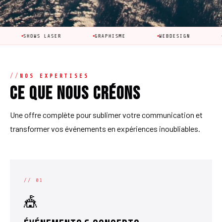
OWS LASER
GRAPHISME
WEBDESIGN
ÉVÉNEMEN
NOS EXPERTISES
Ce que nous créons
Une offre complète pour sublimer votre communication et
transformer vos événements en expériences inoubliables.
// 01
🎪