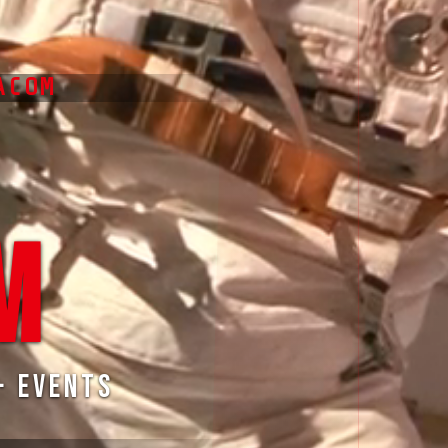
ACOM
█
M
· Events