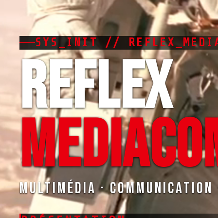
SYS_INIT // REFLEX_MEDI
REFLEX
MEDIACO
Multimédia · Communication 