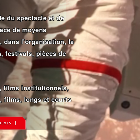
e du spectacle et de
place de moyens
 dans l'organisation, la
, festivals, pièces de
 films institutionnels,
, films, longs et courts
DEVIS ]