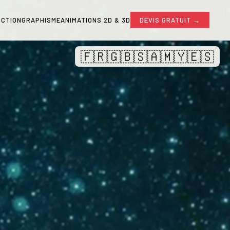
CTION
GRAPHISME
ANIMATIONS 2D & 3D
DEVIS GRATUIT →
🇫🇷
🇬🇧
🇸🇦
🇲🇾
🇪🇸