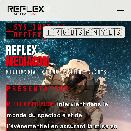
SYS_INIT //
🇫🇷
🇬🇧
🇸🇦
🇲🇾
🇪🇸
█
REFLEX_MEDIACOM
REFLEX
MEDIACOM
Multimédia · Communication · Events
PRÉSENTATION
intervient dans le
REFLEX MEDIACOM
monde du spectacle et de
l'événementiel en assurant la mise en