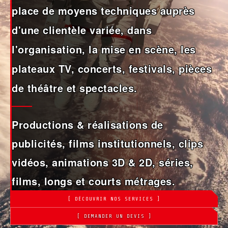
place de moyens techniques auprès
d'une clientèle variée, dans
l'organisation, la mise en scène, les
plateaux TV, concerts, festivals, pièces
de théâtre et spectacles.
Productions & réalisations de
publicités, films institutionnels, clips
vidéos, animations 3D & 2D, séries,
films, longs et courts métrages.
[ DÉCOUVRIR NOS SERVICES ]
[ DEMANDER UN DEVIS ]