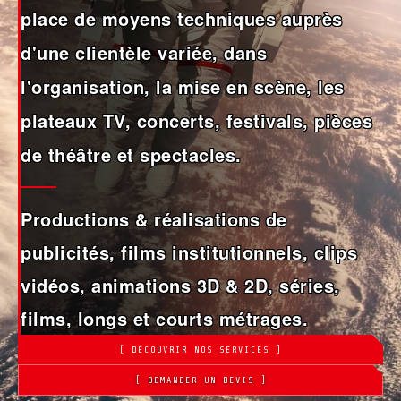
place de moyens techniques auprès
d'une clientèle variée, dans
l'organisation, la mise en scène, les
plateaux TV, concerts, festivals, pièces
de théâtre et spectacles.
Productions & réalisations de
publicités, films institutionnels, clips
vidéos, animations 3D & 2D, séries,
films, longs et courts métrages.
[ DÉCOUVRIR NOS SERVICES ]
[ DEMANDER UN DEVIS ]