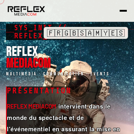
SYS_INIT //
🇫🇷
🇬🇧
🇸🇦
🇲🇾
🇪🇸
REFLEX_MEDIACOM
REFLEX
MEDIACOM
Multimédia · Communication · Events
PRÉSENTATION
intervient dans le
REFLEX MEDIACOM
monde du spectacle et de
l'événementiel en assurant la mise en