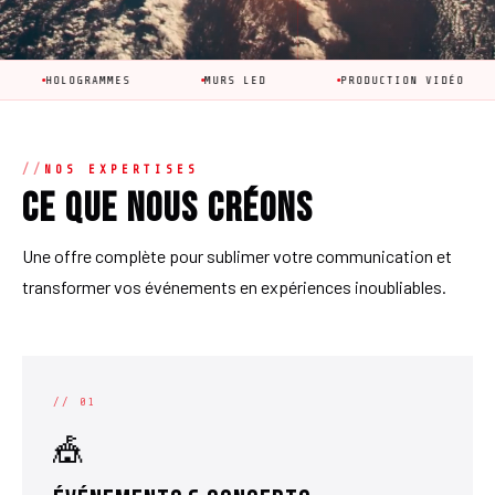
OGRAMMES
MURS LED
PRODUCTION VIDÉO
ANIM
NOS EXPERTISES
Ce que nous créons
Une offre complète pour sublimer votre communication et
transformer vos événements en expériences inoubliables.
// 01
🎪