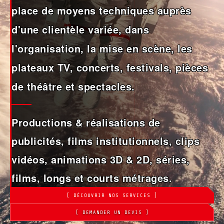
place de moyens techniques auprès
d'une clientèle variée, dans
l'organisation, la mise en scène, les
plateaux TV, concerts, festivals, pièces
de théâtre et spectacles.
Productions & réalisations de
publicités, films institutionnels, clips
vidéos, animations 3D & 2D, séries,
films, longs et courts métrages.
[ DÉCOUVRIR NOS SERVICES ]
[ DEMANDER UN DEVIS ]