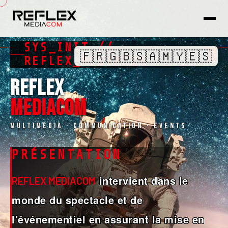
SYS_INIT //
🇫🇷
🇬🇧
🇸🇦
🇲🇾
🇪🇸
REFLEX_MEDIACOM
REFLEX
MEDIACOM
Multimédia · Communication · Events
PRÉSENTATION
intervient dans le
REFLEX MEDIACOM
monde du spectacle et de
l'événementiel en assurant la mise en