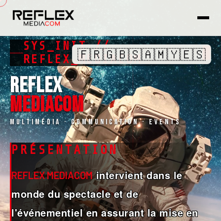
SYS_INIT //
🇫🇷
🇬🇧
🇸🇦
🇲🇾
🇪🇸
REFLEX_MEDIACOM
REFLEX
MEDIACOM
Multimédia · Communication · Events
PRÉSENTATION
intervient dans le
REFLEX MEDIACOM
monde du spectacle et de
l'événementiel en assurant la mise en