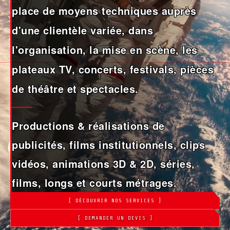
place de moyens techniques auprès
d'une clientèle variée, dans
l'organisation, la mise en scène, les
plateaux TV, concerts, festivals, pièces
de théâtre et spectacles.
Productions & réalisations de
publicités, films institutionnels, clips
vidéos, animations 3D & 2D, séries,
films, longs et courts métrages.
[ DÉCOUVRIR NOS SERVICES ]
[ DEMANDER UN DEVIS ]