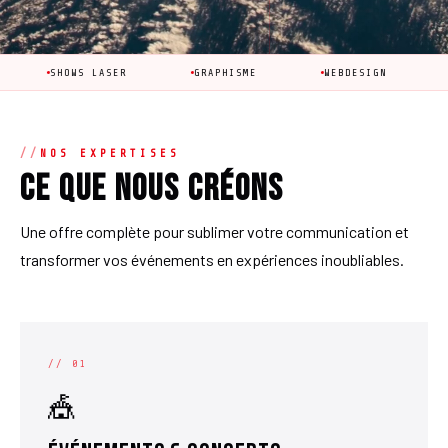
WS LASER
GRAPHISME
WEBDESIGN
ÉVÉNEMENT
NOS EXPERTISES
Ce que nous créons
Une offre complète pour sublimer votre communication et
transformer vos événements en expériences inoubliables.
// 01
🎪