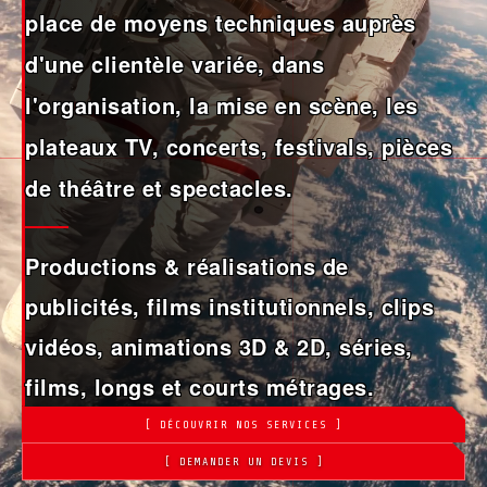
place de moyens techniques auprès
d'une clientèle variée, dans
l'organisation, la mise en scène, les
plateaux TV, concerts, festivals, pièces
de théâtre et spectacles.
Productions & réalisations de
publicités, films institutionnels, clips
vidéos, animations 3D & 2D, séries,
films, longs et courts métrages.
[ DÉCOUVRIR NOS SERVICES ]
[ DEMANDER UN DEVIS ]