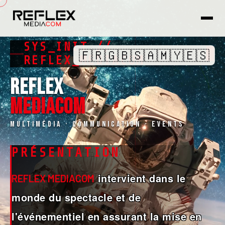
SYS_INIT //
🇫🇷
🇬🇧
🇸🇦
🇲🇾
🇪🇸
█
REFLEX_MEDIACOM
REFLEX
MEDIACOM
Multimédia · Communication · Events
PRÉSENTATION
intervient dans le
REFLEX MEDIACOM
monde du spectacle et de
l'événementiel en assurant la mise en