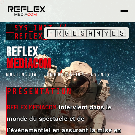
SYS_INIT //
🇫🇷
🇬🇧
🇸🇦
🇲🇾
🇪🇸
█
REFLEX_MEDIACOM
REFLEX
MEDIACOM
Multimédia · Communication · Events
PRÉSENTATION
intervient dans le
REFLEX MEDIACOM
monde du spectacle et de
l'événementiel en assurant la mise en