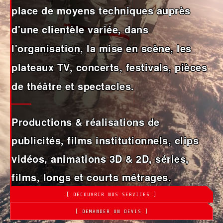
place de moyens techniques auprès
d'une clientèle variée, dans
l'organisation, la mise en scène, les
plateaux TV, concerts, festivals, pièces
de théâtre et spectacles.
Productions & réalisations de
publicités, films institutionnels, clips
vidéos, animations 3D & 2D, séries,
films, longs et courts métrages.
[ DÉCOUVRIR NOS SERVICES ]
[ DEMANDER UN DEVIS ]