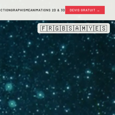
CTION
GRAPHISME
ANIMATIONS 2D & 3D
DEVIS GRATUIT →
🇫🇷
🇬🇧
🇸🇦
🇲🇾
🇪🇸