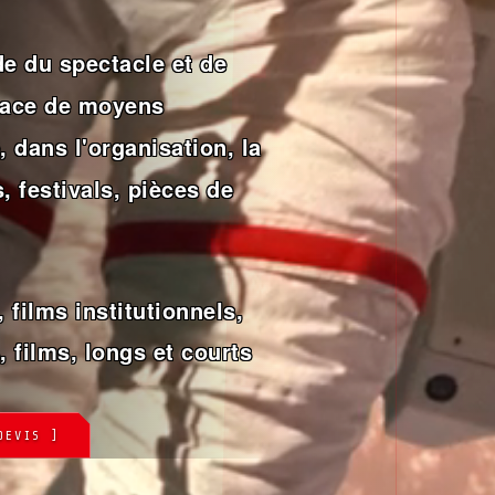
e du spectacle et de
place de moyens
 dans l'organisation, la
, festivals, pièces de
 films institutionnels,
, films, longs et courts
DEVIS ]