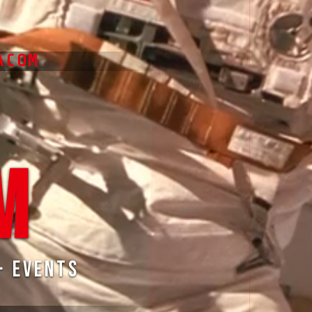
ACOM
M
· Events