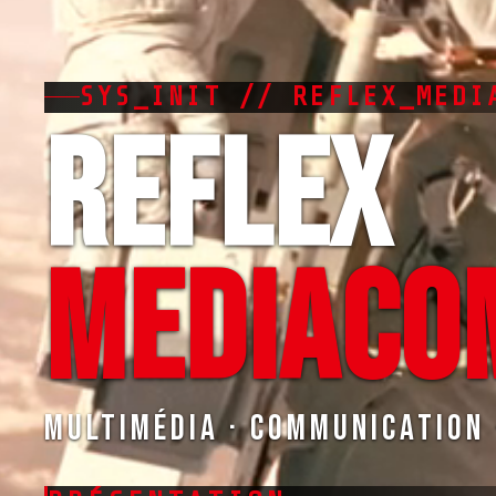
SYS_INIT // REFLEX_MEDI
REFLEX
MEDIACO
Multimédia · Communication 