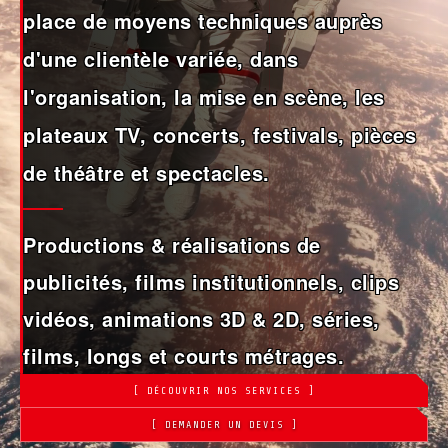
place de moyens techniques auprès
d'une clientèle variée, dans
l'organisation, la mise en scène, les
plateaux TV, concerts, festivals, pièces
de théâtre et spectacles.
Productions & réalisations de
publicités, films institutionnels, clips
vidéos, animations 3D & 2D, séries,
films, longs et courts métrages.
[ DÉCOUVRIR NOS SERVICES ]
[ DEMANDER UN DEVIS ]