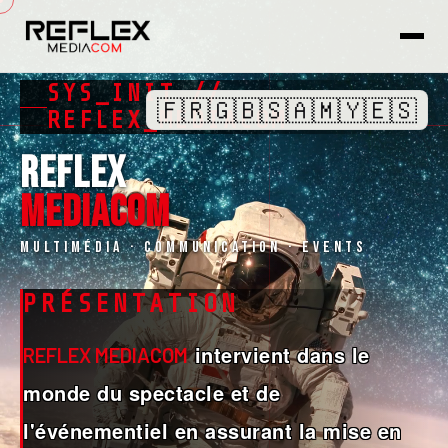
SYS_INIT //
🇫🇷
🇬🇧
🇸🇦
🇲🇾
🇪🇸
REFLEX_MEDIACOM
REFLEX
MEDIACOM
Multimédia · Communication · Events
PRÉSENTATION
intervient dans le
REFLEX MEDIACOM
monde du spectacle et de
l'événementiel en assurant la mise en