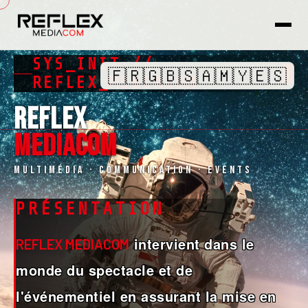
SYS_INIT //
🇫🇷
🇬🇧
🇸🇦
🇲🇾
🇪🇸
█
REFLEX_MEDIACOM
REFLEX
MEDIACOM
Multimédia · Communication · Events
PRÉSENTATION
intervient dans le
REFLEX MEDIACOM
monde du spectacle et de
l'événementiel en assurant la mise en