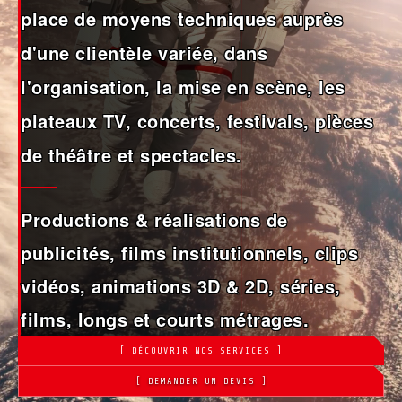
place de moyens techniques auprès
d'une clientèle variée, dans
l'organisation, la mise en scène, les
plateaux TV, concerts, festivals, pièces
de théâtre et spectacles.
Productions & réalisations de
publicités, films institutionnels, clips
vidéos, animations 3D & 2D, séries,
films, longs et courts métrages.
[ DÉCOUVRIR NOS SERVICES ]
[ DEMANDER UN DEVIS ]