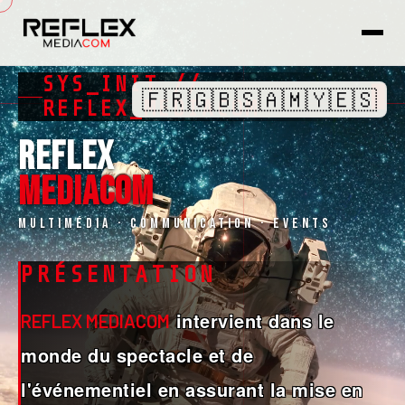
SYS_INIT //
🇫🇷
🇬🇧
🇸🇦
🇲🇾
🇪🇸
REFLEX_MEDIACOM
REFLEX
MEDIACOM
Multimédia · Communication · Events
PRÉSENTATION
intervient dans le
REFLEX MEDIACOM
monde du spectacle et de
l'événementiel en assurant la mise en