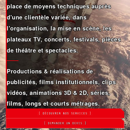
place de moyens techniques auprès
d'une clientèle variée, dans
l'organisation, la mise en scène, les
plateaux TV, concerts, festivals, pièces
de théâtre et spectacles.
Productions & réalisations de
publicités, films institutionnels, clips
vidéos, animations 3D & 2D, séries,
films, longs et courts métrages.
[ DÉCOUVRIR NOS SERVICES ]
[ DEMANDER UN DEVIS ]