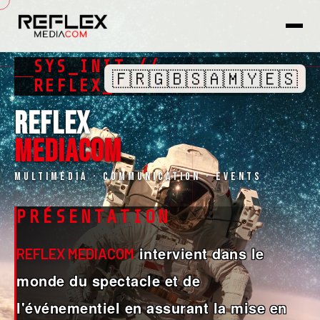
SYS_INIT //
🇫🇷
🇬🇧
🇸🇦
🇲🇾
🇪🇸
█
REFLEX_MEDIACOM
REFLEX
MEDIACOM
Multimédia · Communication · Events
PRÉSENTATION
intervient dans le
REFLEX MEDIACOM
monde du spectacle et de
l'événementiel en assurant la mise en