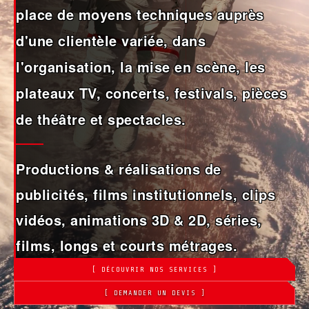
place de moyens techniques auprès
d'une clientèle variée, dans
l'organisation, la mise en scène, les
plateaux TV, concerts, festivals, pièces
de théâtre et spectacles.
Productions & réalisations de
publicités, films institutionnels, clips
vidéos, animations 3D & 2D, séries,
films, longs et courts métrages.
[ DÉCOUVRIR NOS SERVICES ]
[ DEMANDER UN DEVIS ]