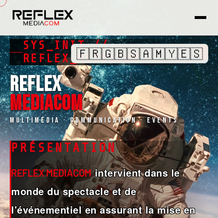
SYS_INIT //
🇫🇷
🇬🇧
🇸🇦
🇲🇾
🇪🇸
REFLEX_MEDIACOM
REFLEX
MEDIACOM
Multimédia · Communication · Events
PRÉSENTATION
intervient dans le
REFLEX MEDIACOM
monde du spectacle et de
l'événementiel en assurant la mise en