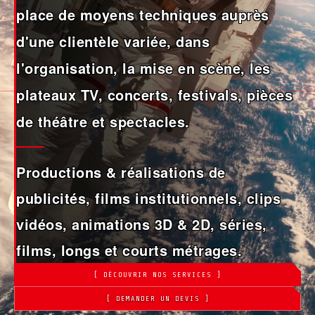
place de moyens techniques auprès
d'une clientèle variée, dans
l'organisation, la mise en scène, les
plateaux TV, concerts, festivals, pièces
de théâtre et spectacles.
Productions & réalisations de
publicités, films institutionnels, clips
vidéos, animations 3D & 2D, séries,
films, longs et courts métrages.
[ DÉCOUVRIR NOS SERVICES ]
[ DEMANDER UN DEVIS ]