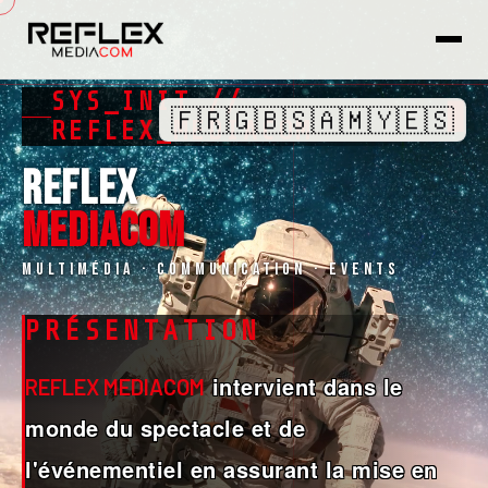
SYS_INIT //
🇫🇷
🇬🇧
🇸🇦
🇲🇾
🇪🇸
█
REFLEX_MEDIACOM
REFLEX
MEDIACOM
Multimédia · Communication · Events
PRÉSENTATION
intervient dans le
REFLEX MEDIACOM
monde du spectacle et de
l'événementiel en assurant la mise en