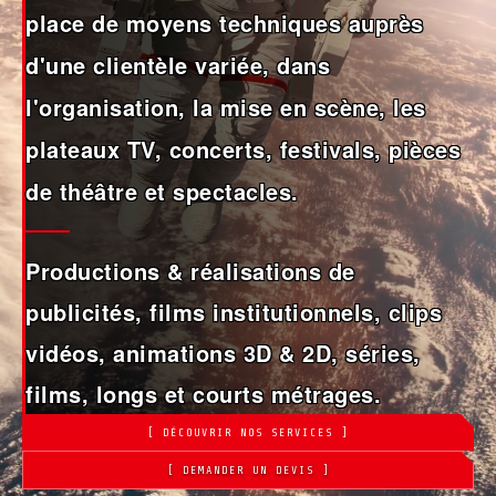
place de moyens techniques auprès
d'une clientèle variée, dans
l'organisation, la mise en scène, les
plateaux TV, concerts, festivals, pièces
de théâtre et spectacles.
Productions & réalisations de
publicités, films institutionnels, clips
vidéos, animations 3D & 2D, séries,
films, longs et courts métrages.
[ DÉCOUVRIR NOS SERVICES ]
[ DEMANDER UN DEVIS ]