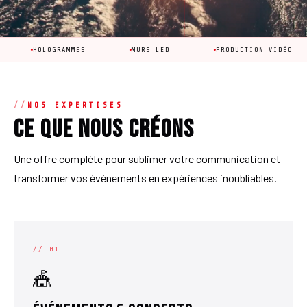
OGRAMMES
MURS LED
PRODUCTION VIDÉO
ANIM
NOS EXPERTISES
Ce que nous créons
Une offre complète pour sublimer votre communication et
transformer vos événements en expériences inoubliables.
// 01
🎪