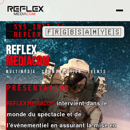
SYS_INIT //
🇫🇷
🇬🇧
🇸🇦
🇲🇾
🇪🇸
REFLEX_MEDIACOM
REFLEX
MEDIACOM
Multimédia · Communication · Events
PRÉSENTATION
intervient dans le
REFLEX MEDIACOM
monde du spectacle et de
l'événementiel en assurant la mise en