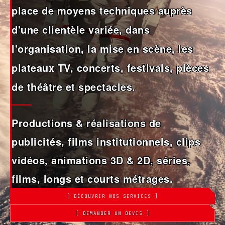
place de moyens techniques auprès
d'une clientèle variée, dans
l'organisation, la mise en scène, les
plateaux TV, concerts, festivals, pièces
de théâtre et spectacles.
Productions & réalisations de
publicités, films institutionnels, clips
vidéos, animations 3D & 2D, séries,
films, longs et courts métrages.
[ DÉCOUVRIR NOS SERVICES ]
[ DEMANDER UN DEVIS ]