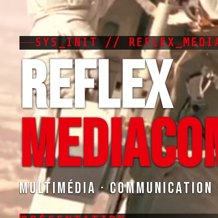
SYS_INIT // REFLEX_MEDI
REFLEX
MEDIACO
Multimédia · Communication 