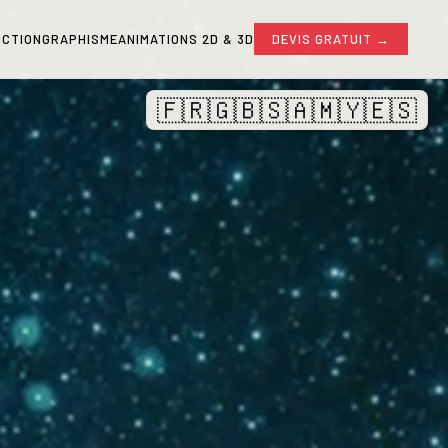
CTION
GRAPHISME
ANIMATIONS 2D & 3D
DEVIS GRATUIT →
🇫🇷
🇬🇧
🇸🇦
🇲🇾
🇪🇸