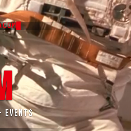
ACOM
█
M
· Events