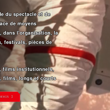
e du spectacle et de
place de moyens
 dans l'organisation, la
, festivals, pièces de
 films institutionnels,
, films, longs et courts
DEVIS ]