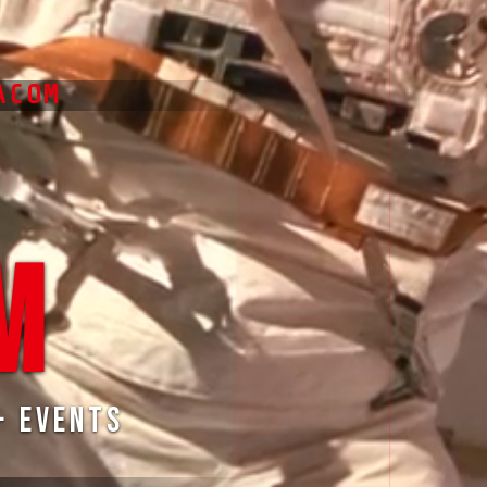
ACOM
█
M
· Events