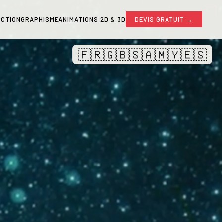
CTION
GRAPHISME
ANIMATIONS 2D & 3D
DEVIS GRATUIT →
🇫🇷
🇬🇧
🇸🇦
🇲🇾
🇪🇸