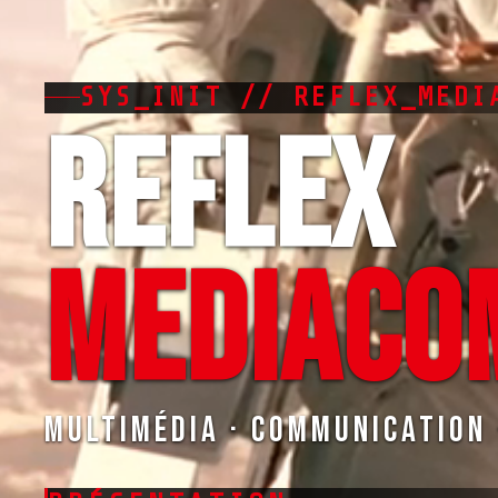
SYS_INIT // REFLEX_MEDI
REFLEX
MEDIACO
Multimédia · Communication 