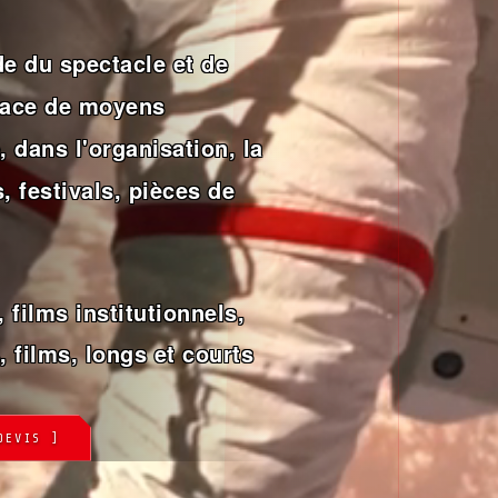
e du spectacle et de
place de moyens
 dans l'organisation, la
, festivals, pièces de
 films institutionnels,
, films, longs et courts
DEVIS ]