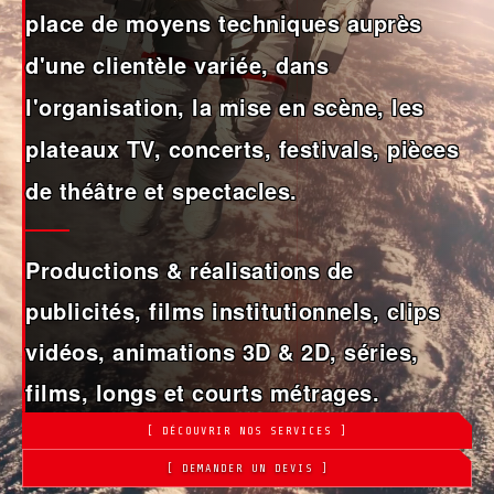
place de moyens techniques auprès
d'une clientèle variée, dans
l'organisation, la mise en scène, les
plateaux TV, concerts, festivals, pièces
de théâtre et spectacles.
Productions & réalisations de
publicités, films institutionnels, clips
vidéos, animations 3D & 2D, séries,
films, longs et courts métrages.
[ DÉCOUVRIR NOS SERVICES ]
[ DEMANDER UN DEVIS ]