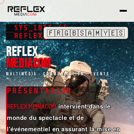
SYS_INIT //
🇫🇷
🇬🇧
🇸🇦
🇲🇾
🇪🇸
REFLEX_MEDIACOM
REFLEX
MEDIACOM
Multimédia · Communication · Events
PRÉSENTATION
intervient dans le
REFLEX MEDIACOM
monde du spectacle et de
l'événementiel en assurant la mise en