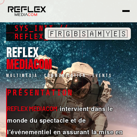
SYS_INIT //
🇫🇷
🇬🇧
🇸🇦
🇲🇾
🇪🇸
█
REFLEX_MEDIACOM
REFLEX
MEDIACOM
Multimédia · Communication · Events
PRÉSENTATION
intervient dans le
REFLEX MEDIACOM
monde du spectacle et de
l'événementiel en assurant la mise en