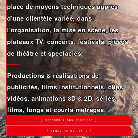
place de moyens techniques auprès
d'une clientèle variée, dans
l'organisation, la mise en scène, les
plateaux TV, concerts, festivals, pièces
de théâtre et spectacles.
Productions & réalisations de
publicités, films institutionnels, clips
vidéos, animations 3D & 2D, séries,
films, longs et courts métrages.
[ DÉCOUVRIR NOS SERVICES ]
[ DEMANDER UN DEVIS ]