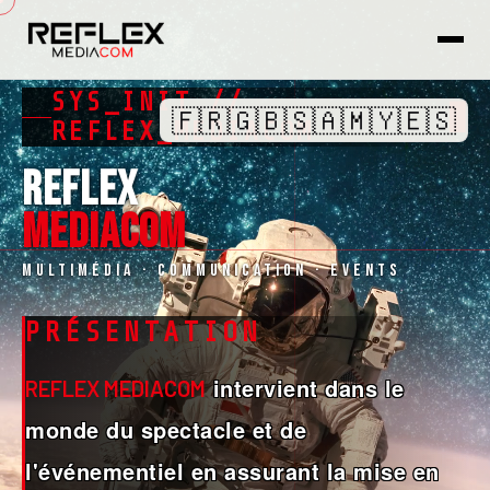
SYS_INIT //
🇫🇷
🇬🇧
🇸🇦
🇲🇾
🇪🇸
REFLEX_MEDIACOM
REFLEX
MEDIACOM
Multimédia · Communication · Events
PRÉSENTATION
intervient dans le
REFLEX MEDIACOM
monde du spectacle et de
l'événementiel en assurant la mise en