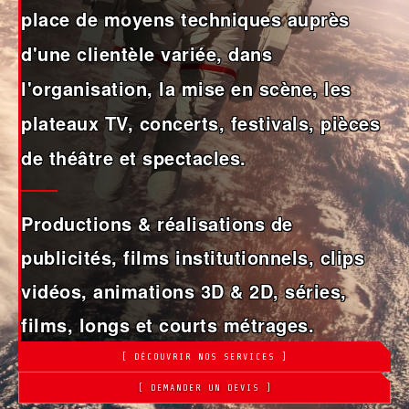
place de moyens techniques auprès
d'une clientèle variée, dans
l'organisation, la mise en scène, les
plateaux TV, concerts, festivals, pièces
de théâtre et spectacles.
Productions & réalisations de
publicités, films institutionnels, clips
vidéos, animations 3D & 2D, séries,
films, longs et courts métrages.
[ DÉCOUVRIR NOS SERVICES ]
[ DEMANDER UN DEVIS ]