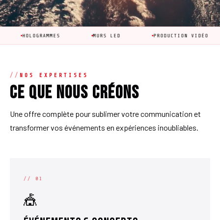
OGRAMMES
MURS LED
PRODUCTION VIDÉO
ANI
NOS EXPERTISES
Ce que nous créons
Une offre complète pour sublimer votre communication et
transformer vos événements en expériences inoubliables.
// 01
🎪