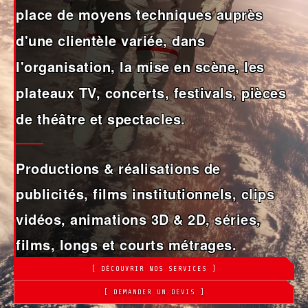
place de moyens techniques auprès
d'une clientèle variée, dans
l'organisation, la mise en scène, les
plateaux TV, concerts, festivals, pièces
de théâtre et spectacles.
Productions & réalisations de
publicités, films institutionnels, clips
vidéos, animations 3D & 2D, séries,
films, longs et courts métrages.
[ DÉCOUVRIR NOS SERVICES ]
[ DEMANDER UN DEVIS ]