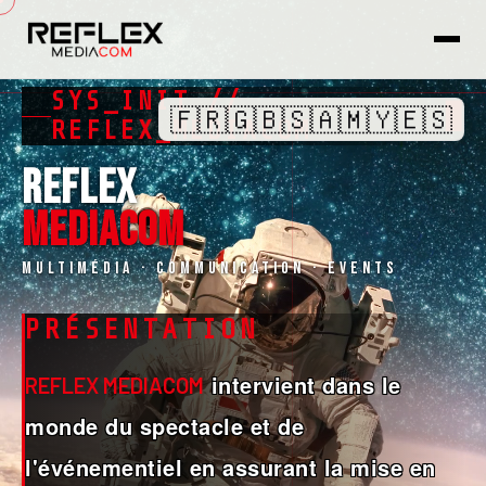
SYS_INIT //
🇫🇷
🇬🇧
🇸🇦
🇲🇾
🇪🇸
REFLEX_MEDIACOM
REFLEX
MEDIACOM
Multimédia · Communication · Events
PRÉSENTATION
intervient dans le
REFLEX MEDIACOM
monde du spectacle et de
l'événementiel en assurant la mise en