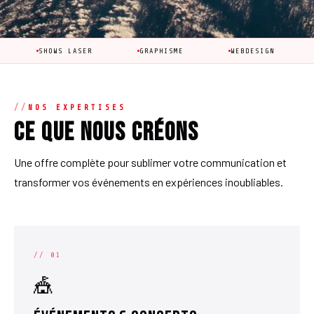
WS LASER
GRAPHISME
WEBDESIGN
ÉVÉNEMENTS
NOS EXPERTISES
Ce que nous créons
Une offre complète pour sublimer votre communication et
transformer vos événements en expériences inoubliables.
// 01
🎪