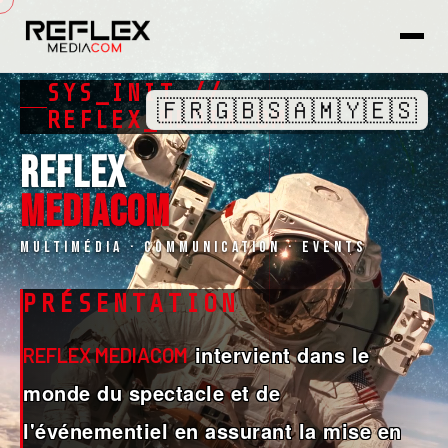
SYS_INIT //
🇫🇷
🇬🇧
🇸🇦
🇲🇾
🇪🇸
REFLEX_MEDIACOM
REFLEX
MEDIACOM
Multimédia · Communication · Events
PRÉSENTATION
intervient dans le
REFLEX MEDIACOM
monde du spectacle et de
l'événementiel en assurant la mise en