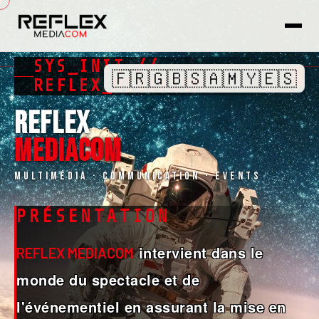
SYS_INIT //
🇫🇷
🇬🇧
🇸🇦
🇲🇾
🇪🇸
█
REFLEX_MEDIACOM
REFLEX
MEDIACOM
Multimédia · Communication · Events
PRÉSENTATION
intervient dans le
REFLEX MEDIACOM
monde du spectacle et de
l'événementiel en assurant la mise en