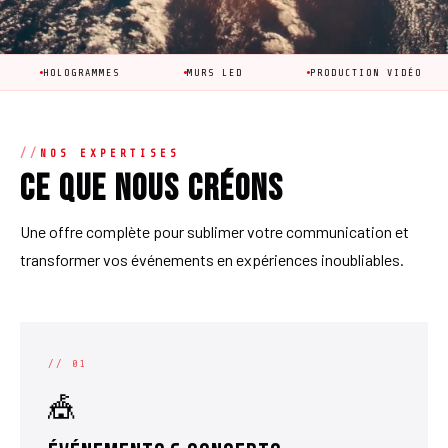
OGRAMMES
MURS LED
PRODUCTION VIDÉO
ANIM
NOS EXPERTISES
Ce que nous créons
Une offre complète pour sublimer votre communication et
transformer vos événements en expériences inoubliables.
// 01
🎪