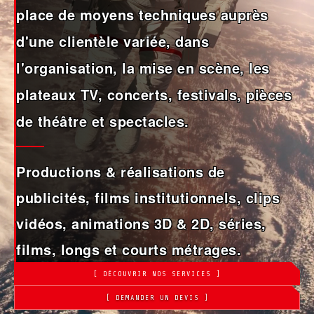
place de moyens techniques auprès
d'une clientèle variée, dans
l'organisation, la mise en scène, les
plateaux TV, concerts, festivals, pièces
de théâtre et spectacles.
Productions & réalisations de
publicités, films institutionnels, clips
vidéos, animations 3D & 2D, séries,
films, longs et courts métrages.
[ DÉCOUVRIR NOS SERVICES ]
[ DEMANDER UN DEVIS ]